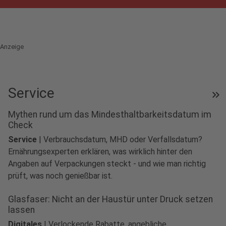
Anzeige
Service
keyboard_double_arrow_right
Mythen rund um das Mindesthaltbarkeitsdatum im
Check
Service
|
Verbrauchsdatum, MHD oder Verfallsdatum?
Ernährungsexperten erklären, was wirklich hinter den
Angaben auf Verpackungen steckt - und wie man richtig
prüft, was noch genießbar ist.
Glasfaser: Nicht an der Haustür unter Druck setzen
lassen
Digitales
|
Verlockende Rabatte, angebliche