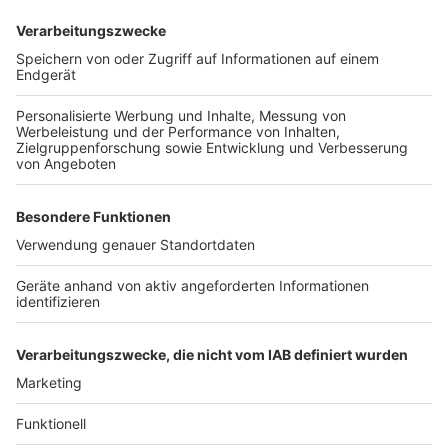
Pienaar gewinnt Etappe - Lippert im Sprint
chancenlos
Sport
|
Kurz vor der sehnsüchtig erwarteten Ventoux-
Etappe mischt Liane Lippert vorn mit am sechsten Tag der
Tour. Doch im Sprint reicht es nicht für ihren insgesamt
zweiten Etappensieg bei der Rundfahrt.
Real-Wechsel fix: Diomande ist Leipzigs
Rekordtransfer
Sport
|
Nach nur einer Saison verlässt Yan Diomande RB
Leipzig schon wieder. Der junge Offensivspieler schließt
sich Real Madrid an. Diomande wechselt für eine Leipziger
Rekordsumme zu den Königlichen.
Frauen-Tour erklimmt Mythos Ventoux: «Können
alles schaffen»
Sport
|
1910 Meter hoch, Rampen mit bis zu 15 Prozent
Steigung und auf den letzten Kilometern eine