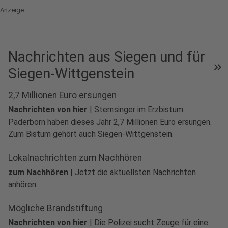
Anzeige
Nachrichten aus Siegen und für
keyboard_double_arrow_right
Siegen-Wittgenstein
2,7 Millionen Euro ersungen
Nachrichten von hier
|
Sternsinger im Erzbistum
Paderborn haben dieses Jahr 2,7 Millionen Euro ersungen.
play_circle
Zum Bistum gehört auch Siegen-Wittgenstein.
Audio anhören
Lokalnachrichten zum Nachhören
zum Nachhören
|
Jetzt die aktuellsten Nachrichten
anhören
Mögliche Brandstiftung
Nachrichten von hier
|
Die Polizei sucht Zeuge für eine