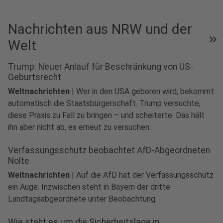
Nachrichten aus NRW und der
keyboard_double_arrow_right
Welt
Trump: Neuer Anlauf für Beschränkung von US-
Geburtsrecht
Weltnachrichten
|
Wer in den USA geboren wird, bekommt
automatisch die Staatsbürgerschaft. Trump versuchte,
diese Praxis zu Fall zu bringen – und scheiterte. Das hält
ihn aber nicht ab, es erneut zu versuchen.
Verfassungsschutz beobachtet AfD-Abgeordneten
Nolte
Weltnachrichten
|
Auf die AfD hat der Verfassungsschutz
ein Auge. Inzwischen steht in Bayern der dritte
Landtagsabgeordnete unter Beobachtung.
Wie steht es um die Sicherheitslage in