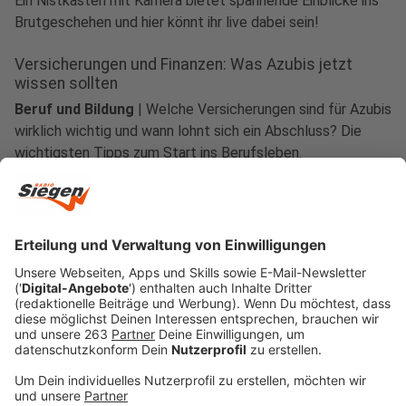
Ein Nistkasten mit Kamera bietet spannende Einblicke ins
Brutgeschehen und hier könnt ihr live dabei sein!
Versicherungen und Finanzen: Was Azubis jetzt
wissen sollten
Beruf und Bildung
|
Welche Versicherungen sind für Azubis
wirklich wichtig und wann lohnt sich ein Abschluss? Die
wichtigsten Tipps zum Start ins Berufsleben.
Häufig in Rezepten, selten im Laden: Womit Yuzu
punkten kann
Service
|
Die gelborange Frucht sorgt für einen intensiven
Zitrus-Kick. Asia-Läden bieten Yuzu meist als Saft oder
Würzpaste. Warum lohnt sich ein Blick auf die Zutatenliste
- und welche Alternativen gibt es?
Mehr laden