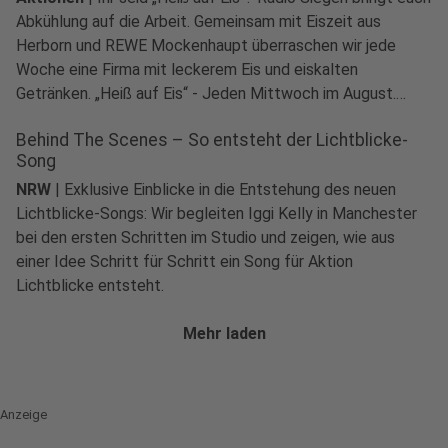
Abkühlung auf die Arbeit. Gemeinsam mit Eiszeit aus
Herborn und REWE Mockenhaupt überraschen wir jede
Woche eine Firma mit leckerem Eis und eiskalten
play_circle
Getränken. „Heiß auf Eis“ - Jeden Mittwoch im August.
Audio anhören
Sagt uns, welche Firma, wie viele seid ihr und warum habt
Behind The Scenes – So entsteht der Lichtblicke-
ihr eine Ladung Eis verdient?
Song
NRW
|
Exklusive Einblicke in die Entstehung des neuen
Lichtblicke-Songs: Wir begleiten Iggi Kelly in Manchester
bei den ersten Schritten im Studio und zeigen, wie aus
einer Idee Schritt für Schritt ein Song für Aktion
Lichtblicke entsteht.
Mehr laden
Anzeige