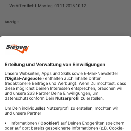
Veröffentlicht:
Montag, 03.11.2025 10:12
Anzeige
Rea Garvey hat zwei Fliegen mit einer Klappe
geschlagen. Sein Buch "Before I Met Supergirl" kommt
direkt mit einem Album-Soundtrack daher. In "Before I
Met Supergirl" erzählt Garvey Geschichten aus seiner
Kindheit, Jugend und frühen 20ern. Es ist eine
bewegende Reise durch seine Herkunft und die
prägenden Momente seines Lebens in Irland - einem
Land, in dem Regen und Licht, Glaube und Zweifel,
Freiheit und Tradition untrennbar miteinander
verbunden sind. Der Musiker öffnet die Türen zu
Erinnerungen, die von familiärem Chaos, rebellischen
Momenten und ehrfürchtigen Augenblicken geprägt
sind.