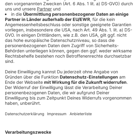
sammeln. Bitte lesen Sie die
Details durch und stimmen Sie der
Nutzung des Service zu, um dieses
Video anzusehen.
Mehr Informationen
Rea Garvey, der irische Musiker und Songwriter, hat
seine neue Single "Take This Heart" veröffentlicht.
Akzeptieren
Der Song ist der Vorbote zu einem Soundtrackalbum.
powered by
Usercentrics Consent
Anzeige
Management Platform
Im Interview mit Kathrin Teske kommt Rea auch auf
einen eher peinlichen Moment zu sprechen, nämlich
den, als er in seiner Jugend verhaftet wurde. Darüber
hat er kaum gesprochen, obwohl er heute darüber
lachen kann. Aber hört selbst, wie es dazu gekommen
ist, dass Rea Garvey plötzlich hinter "irischen Gardinen"
landete.