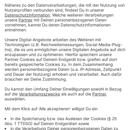
Buch erzähle", erklärt Garvey. "Take This Heart"
beschreibt die Beziehung zu einer Person und die
Möglichkeit, besondere Momente durch Erinnerungen
immer wieder zu erleben. Musikalisch greift der Song
Garveys irische Wurzeln auf - mit Geige und einer
unverwechselbaren Energie.
Anzeige
Wir benötigen Ihre
Zustimmung, um den YouTube
Video-Service zu laden!
Wir verwenden einen Service eines
Drittanbieters, um Videoinhalte
einzubetten. Dieser Service kann
Daten zu Ihren Aktivitäten