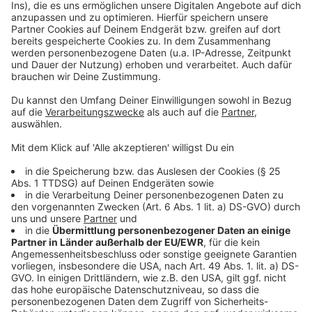
Portale und Direktbuchungen, Schriftwechsel mit
buchenden Stellen und Gästen sowie
Telefonservice, Ein- und Auschecken von Gästen,
Abwicklung des Zahlungsverkehrs beim
Auschecken der Gäste, Auf- und Abbau des
Frühstücksbüffets sowie die Reinigung von Küche
und Frühstücksraum.
Auskunft zu den Angeboten gibt die Agentur für
Arbeit in Siegen, telefonisch montags bis freitags
von 8-18 Uhr, unter 0800 4 5555 20 (dieser Anruf
ist kostenfrei).
Anzeige