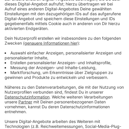
fachfremde Person einzuarbeiten.
In Neunkirchen wird eine
Pflegefachkraft für den
ambulanten Dienst
im Bereich Servicewohnen
gesucht, für Teilzeit. Alle Einsätze sind fußläufig
erreichbar. Ein Examen als Pflegefachkraft
(Altenpflege, Gesundheits- und Krankenpflege,
Pflegefachmann/Pflegefachfrau) sollte
vorhanden sein.
In Netphen braucht man eine
Fachkraft aus dem
Sozial- oder Pflegebereich
für eine Wohnanlage
für den Betreuungsdienst in Voll- oder Teilzeit, die
mit Herz und Seele ihre Arbeit lebt. Gesucht wird
eine motivierte Fachkraft, die ihr Fachwissen mit
viel Einfühlungsvermögen einsetzt.
Ein Boutique-Hotel in Burbach sucht zur
Unterstützung für die Bereiche Rezeption und
Frühstücksservice einen
Rezeptionsmitarbeiter
(m/w/d)
. Das Tätigkeitsprofil umfasst die
Bearbeitung eingehender Buchungen über Online-