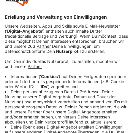
Eine Zahnarztpraxis in Siegen sucht
Verstärkung
in
Vollzeit, Teilzeit oder auf Minijob-Basis für die
Assistenz bei zahnärztlichen Behandlungen, Vor-
und Nachbereitung der Behandlungsräume sowie
Betreuung und Beratung. Erwartet werden eine
abgeschlossene, zahnmedizinische Ausbildung,
freundliches, gepflegtes und professionelles
Auftreten, Teamfähigkeit, Zuverlässigkeit und
Verantwortungsbewusstsein.
In Bad Berleburg will ein Arbeitgeber einen
Facharbeiter (m/w/d) für das Tischlerhandwerk
einstellen. Aufgabengebiet: Einbau von Fenstern,
Haustüren, Zimmertüren. Herstellung von
Terrassen, Balkon- oder Sichtschutz aus Holz.
Möbelbau und Reparaturen gehören ebenfalls
zum Aufgabengebiet. Handwerkliches Geschick
ist wichtig, der Arbeitgeber ist bereit, eine