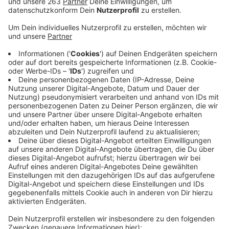
Anzeige
Noch zehn Tage, dann gibt es in Siegen an der Hagener
Straße wieder einen Aldi. Das hat Aldi Deutschland
heute mitgeteilt. Demnach ist die Eröffnung des
neuen Aldi Nord-Marktes für den 28. März geplant. Der
alte Markt war im Juli geschlossen, abgerissen und
neu gebaut worden. Die neue Filiale ist größer und
moderner als die alte. Unter anderem wurde der
Backwarenbereich vergrößert. Auch energetisch ist
der Markt auf dem neuesten Stand. In den
kommenden Monaten wird noch eine
Photovoltaikanlage installiert und eine
Wärmerückgewinnungsanlage kann den Marktraum je
nach Jahreszeit kühlen oder beheizen. Laut Aldi
kommt das Gebäude ohne fossile Brennstoffe aus.
Auf dem Parkplatz soll in Kürze noch eine DHL-
Packstation installiert werden.