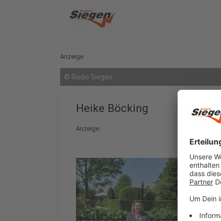
Anzeige
©
Radio Siegen
Heike Böcking
Anzeige