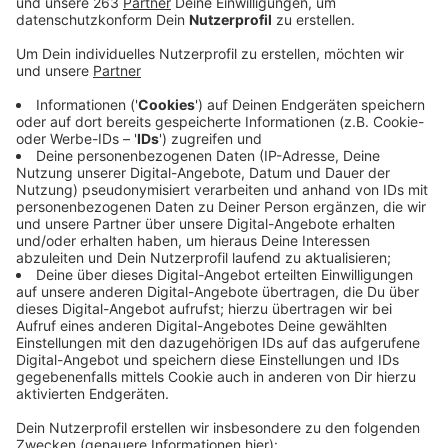
Anzeige
Auch in Krisenzeiten sollen Unternehmen in Siegen
Wittgenstein künftig eine verlässliche
Energieversorgung bekommen. Die soll regional und
klimafreundlich sein. Um das zu erreichen haben die
Universität Siegen, heimische Unternehmen und die
Siegener Versorgungsbetriebe ein gemeinsames
Forschungsprojekt gegründet. Ein Ansatz des Projekts
ist es zum Beispiel alte Gasleitungen für Wasserstoff
nutzbar zu machen. Gleichzeitig soll mehr Infrastruktur
für Wind- und Solarenergie geschaffen werden. Das
stellt die SVB aber auch vor große Herausforderungen,
sagt Geschäftsführer Thomas Mehrer gegenüber
Radio Siegen. Zeit und Kosten für das Projekt wären
immens, trotzdem müsse man bei den Energiekosten
wettbewerbsfähig bleiben, so Mehrer.