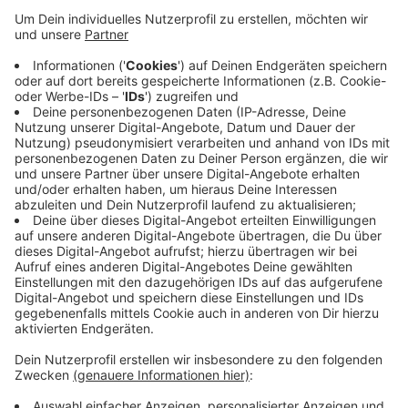
der Stadt stört Bürger, Politiker und Verwaltung in Bad
Berleburg. Die Stadtverwaltung will eine
Weiterentwicklung des so genannten „EinsA-Areals“
anstoßen. 13 Architekturstudenten der Uni Siegen
sollen sich Gedanken über das große Gelände machen,
städtebauliche Konzepte und Entwürfe erarbeiten.
Marketing-Professorin Hanna Schramm-Klein von der
Uni Siegen soll mit ihrem Team eine Untersuchung in
Bad Berleburg machen. Dabei soll es um die Frage
gehen, wie das Gelände in der Zukunft genutzt werden
sollte und was Bürger und Touristen als attraktives
Angebot empfinden.
Anzeige