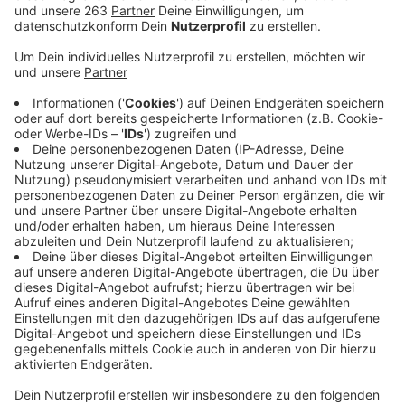
Anzeige
Bei einer bundesweiten Kontrolle im Hotel- und
Gastrogewerbe hat der Zoll auch Siegener Betriebe
unter die Lupe genommen. Dabei ging es vor allem um
Schwarzarbeit. Das Hauptzollamt Dortmund, zu
dessen Kontrollbereich auch unser Kreis gehört, war
mit insgesamt 81 Beschäftigten im Einsatz. In Siegen
wurden mehr als 20 Personen zu ihren
Arbeitsverhältnissen befragt und Geschäftsunterlagen
von zwei Unternehmen geprüft. Dabei wurden die
Fahnder fündig: Bei einem Unternehmen wird offenbar
kein Mindestlohn gezahlt. Außerdem ergab sich in
einem Fall der Verdacht, dass Ausländer ohne
Arbeitserlaubnis beschäftigt und Beiträge zur
Sozialversicherung nicht gezahlt werden. Der Zoll wird