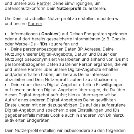
Anzeige
Es ist ein Thema, das aktuell die Gemüter in
Deutschland spaltet: Soll es eine verpflichtende
Masern-Impfung geben oder nicht? Argumente für ihre
Sicht der Dinge finden sowohl Befürworter, als auch
Gegner. Wie wichtig ein guter Impfschutz bei der
Bekämpfung von Kinderkrankheiten ist, zeigt aber
jetzt eine andere Zahl: Die Windpockenfälle im Kreis
sind im letzten Jahr um mehr als 40 Prozent gesunken.
Das meldet die Krankenkasse IKK-classic. 2018
wurden demnach 17 Windpockenfälle gemeldet, im
Jahr davor waren es noch 29 gewesen. Auch
bundesweit gab es bei den Windpocken einen
Rückgang von knapp 8 Prozent. Die IKK rät, trotz oder
gerade wegen dieser Zahlen vor allem Kinder weiter
gegen Windpocken impfen zu lassen. Auch wenn die