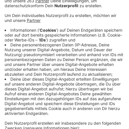
Anzeige
In Siegen-Wittgenstein gibt es immer mehr Kitas. Das
zeigen Daten des Statistischen Landesamtes. Zum 1.
März 2025 gab es bei uns im Kreis 205
Kindertagesstätten. Das waren 30 mehr als zehn Jahre
zuvor. Damit hat auch die Zahl der Beschäftigten und
der betreuten Kinder stark zugenommen. Gab es 2015
noch knapp 1900 Beschäftigte in den Kitas, waren es
im vergangenen Jahr rund 1000 Mitarbeiter mehr. Sie
betreuen mittlerweile fast 11.000 Kinder. Mit dieser
Entwicklung liegt unser Kreis im NRW-Trend: Hier ist
die Zahl der Kita-Beschäftigten in den vergangenen
Jahren um fast 50 Prozent gestiegen.
Bemerkenswert: Der Anteil der männlichen Kita-
Mitarbeiter ist in dieser Zeit ebenfalls deutlich nach
oben gegangen. Er liegt aktuell bei fast acht Prozent.