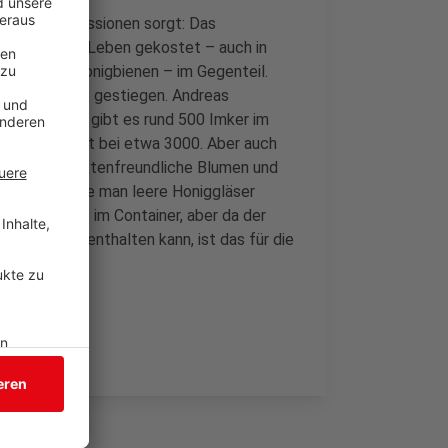
ger für Diskussionen sorgt: Das
hsbeiner das Leben gekostet – auch in
rdings die Honigbienen – im Gegenteil.
lker ist stark gestiegen. Andreas
sagt: Aktuell gibt es rund 500 Imker im
nenvölker liegt bei etwa 3000. Aber auch
aher für insektenfreundliche Blumen und
hlosser sollte man leere Honiggläser
den die Reste im Container, aber da der
itserreger enthalten kann, ist das für die