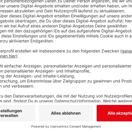
Es ist eine erschreckende Entwicklung, die schon län
Insektensterben hat in den letzten Jahren viele Sec
Siegen-Wittgenstein. Nicht betroffen sind davon alle
Die Zahl der Imker und damit auch der Honigbienenvö
Schlosser ist Vorsitzender des Kreisimkervereins. Er 
Kreis – das sind 120 mehr als 2012. Die Zahl der Bie
die brauchen Nahrung - Andreas Schlosser plädiert d
Pflanzen in den Gärten sowie Blumenwiesen. Laut Sc
spülen, bevor sie im Glascontainer landen. Bienen fin
Honig darin nicht immer aus der EU kommt und Krankhe
Biene hier nicht ungefährlich.
Anzeige