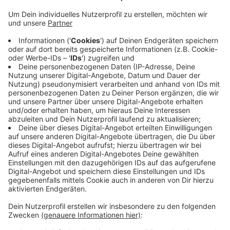
Die Zahl der Corona-Fälle im Kreis ist wieder leicht
gesunken. Wie die Kreisverwaltung mitteilt, wurden
dem Kreisgesundheitsamt gestern vier neue positive
Testergebnisse übermittelt. Gleichzeitig konnten aber
auch neun Personen als genesen aus der Überwachung
entlassen werden. Damit liegt die Zahl der derzeit an
Corona Erkrankten hier bei uns offiziell bei 64. Die neu
Infizierten sind weiblich und wohnen in Wilnsdorf,
Burbach und Siegen. Unter ihnen ist auch ein Kleinkind.
Drei der neu Erkrankten sind Reiserückkehrer. Seit
Beginn der Pandemie haben sich insgesamt 436
Menschen hier bei uns mit dem Coronavirus infiziert.
Anzeige