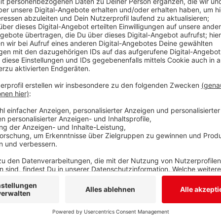
Anfang 60) konnten seit gestern als genesen aus d
Kreisgesundheitsamtes entlassen werden, genauso w
die 40 aus Siegen. Gleichzeitig sind im Kreisgesundh
eingegangen: zwei Männer aus Hilchenbach (Anfang u
(Mitte 90).
Damit liegt die Zahl der seit Beginn der Pandemie mi
Siegen-Wittgenstein jetzt bei 307. Die Zahl der Gen
derzeit an Covid-19 erkrankt, acht verstorben.
Von den Erkrankten werden acht in einer Klinik behand
Obwohl es in Siegen-Wittgenstein keinen Schlachtbe
Vorgaben des Landes auf Corona getestet werden m
einige Tests durchgeführt. Die Ergebnisse waren alle
Anzeige