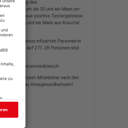
er Überwachung des
ie eine Frau um die 30 und ein Mann um
eitsamt drei neue positive Testergebnisse
nd Mitte 60) und ein Mann aus Kreuztal
t dem Coronavirus infizierten Personen in
esenen steigt auf 271. 28 Personen sind
elt, einer intensivmedizinisch.
trieb gibt, dessen Mitarbeiter nach den
üsste, hat das Kreisgesundheitsamt
 negativ.