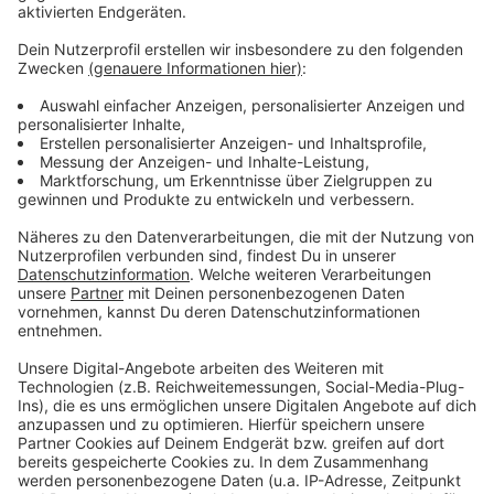
schon schwerpunktmäßig auf das
Weihnachtsgeschäft konzentrieren, so Brühmann.
Doch das fange das WM-Geschäft nur bedingt auf.
Eine Fußball-WM im Sommer wäre dem Einzelhandel
lieber gewesen. Allerdings hofften die Händler noch
darauf, dass das Geschäft mit Fan-Artikeln anziehe -
falls die deutsche Mannschaft über die Vorrunde
hinauskommt.
Vereinzelt läuft es aber nicht überall schlecht mit dem
WM-Geschäft. Jochen Langenbach vom
Intersport
Langenbach
in Weidenau sagte uns etwa, bei ihm laufe
zumindest das Geschäft mit Trikots besser als
erwartet.
Anzeige