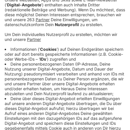
Veröffentlicht:
Dienstag, 22.11.2022 16:59
Anzeige
Das Geschäft mit Fanartikeln läuft im Vergleich zu
früheren Fußballweltmeisterschaften eher
schleppend in Siegen-Wittgenstein. Das sagt der
Einzelhandelsverband Südwestfalen
gegenüber
Radio
Siegen
. Gründe seien die Nachwirkungen von Corona,
die Inflation im Zuge des Ukraine-Krieges sowie die
öffentlichen Diskussionen um den umstrittenen WM-
Austragungsort Katar. Da komme einiges zusammen,
so Pressesprecherin Karina Brühmann am
Radio
Siegen
-Telefon - denn es falle ja nicht nur das
klassische Geschäft mit den Fan-Artikeln weg,
sondern auch das sommerliche Geschäft etwa mit
Grillgut. Statt auf die WM würden sich viele Händler