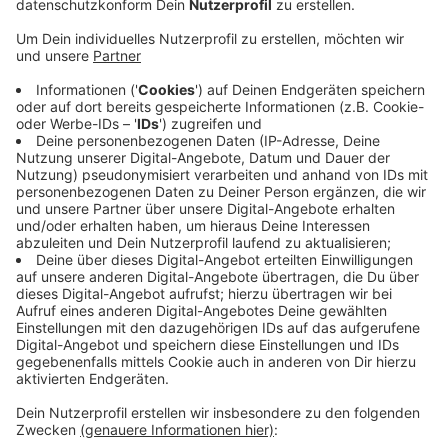
Anzeige
Der Winter war in Siegen sehr warm und sehr trocken.
Das zeigen Daten der Wetterstation der Realschule
am Oberen Schloss. Demnach betrug die
Durchschnittstemperatur in den vergangenen drei
Monaten hier 2,6 Grad. Das waren 1,4 Grad mehr als im
30-Jahres-Durchschnitt. Niederschlag kam nicht so
viel runter. Auf den Quadratmeter fielen in diesem
Winter in Siegen knapp 231 Liter, 70 Liter weniger als
im 30-Jahres-Durchschnitt. Immerhin: An mehreren
Tagen fiel Schnee. Am meisten kam am 26. Januar
runter. Auch die Sonne ließ sich blicken. Sie zeigte
sich 172 Stunden, damit lagen wir etwas über dem
NRW-Schnitt.
Anzeige