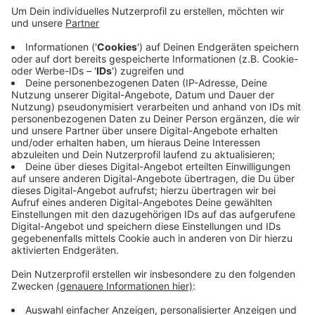
Anzeige
In Weidenau hat gestern Abend ein 40 mal 50 Meter
großes Wiesenstück gebrannt. Die Rauchentwicklung
war enorm. Die Einsatzkräfte der Feuerwehr wurden
gegen halb 7 zum Haardter Berg gerufen. Das Feuer
konnte rasch gelöst werden.
Die Polizei schließt nicht aus, dass der Brand beim
Grillen entstanden ist.
Anzeige
Anzeige