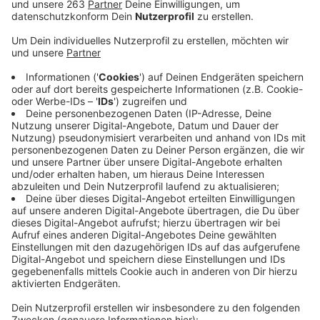
Anzeige
Wie steht es um die palliative Versorgung von Kindern
und Jugendlichen in Siegen-Wittgenstein? Mit dieser
Frage hat sich gestern der Kreisgesundheitsausschuss
beschäftigt. Marcus Linke, Oberarzt an der DRK-
Kinderklinik in Siegen, erklärte, man arbeite momentan
daran, ab nächstem Jahr entsprechende Leistungen
sowohl im ambulanten als auch im stationären Bereich
anbieten zu können. Derzeit ist noch das
Kinderpalliativzentrum der Vestischen Kinder- und
Jugendklinik in Datteln für unsere Region zuständig,
doch die Wege bis nach Siegen- Wittgenstein sind aus
Linkes Sicht einfach zu weit. Nachdem der Versuch
einer Kooperation letztes Jahr gescheitert war, setze
man nun auf eine Rahmenvereinbarung mit dem Bund.
Diese wird durch eine Gesetzesänderung möglich, die