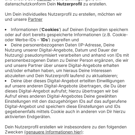
Anzeige
In den nächsten zwei Jahren wird in vielen Teilen des
Siegerlands von L-Gas auf H-Gas umgestellt. H-Gas
hat einen höheren Brennwert als L-Gas. Nötig macht
das der Rückgang der L-Gasaufkommens in
Deutschland. Mit der neuen Versorgung ist auch in
Zukunft eine sichere Belieferung möglich, heißt es in
einer Pressemitteilung. 2021 starten die Arbeiten mit
der Umstellung der Versorgung in Burbach und
Neunkirchen. Ein Jahr später soll auch in Netphen,
Wilnsdorf, Hilchenbach und Kreuztal umgestellt
werden. Weil H-Gas einen höheren Brennwert hat,
müssen manche Gasgeräte zunächst umgestellt
werden. Diese Arbeiten sollen Ende des Jahres
beginnen.
Anzeige