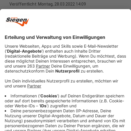
Veröffentlicht:
Montag, 28.03.2022 14:09
Anzeige
Kaum ist der Winter vorbei, nimmt man wieder ganz
viele Gerüche und Düfte wahr - es sei denn, man ist
Allergiker. Mit Beginn des Frühlings erreichen unsere
Nasen wieder ganz verschiedene Düfte. Sei es das
Parfüm von einer fremden Person, der Grillgeruch des
Nachbarn oder die Blumenwiese in den Parks. Meist
verbinden wir positive Gedanken zu den Gerüchen und
Düften. Doch warum ist das überhaupt so? Unser
Kollege Kai Klüting hat mit einem Experten
gesprochen. Dr. Klemens Störtkuhl ist Leiter des
Lehrstuhls Sinnesphysiologie und damit vereinfach
gesagt: Geruchsforscher. Er beantwortet uns die
Frage, was Gerüche mit uns machen, ob gewisse