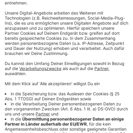
Der Duftbaum fürs Auto ist ein allseits beliebtes
Zubehör für viele Autofahrerinnen und Autofahrer.
Doch sind diese "Standard-Düfte" nicht längst
überholt? Kollege Sascha Faßbender hat sich mal
schlau gemacht und in der Tat: Es gibt ausgefallenere
Düfte für das eigene Auto. Das geht mit dem "Weiße
Rosen" oder "Weintraube-Avocado"-Duft los und endet
bei "Lavendel" oder "Zuckerwatte". Lavendel soll
übrigens bei Stausituationen gut gegen den Stress
sein.
Die Auswahl ist also riesig und damit auch die
Problematik, auf Einmal-Wegwerf-Produkte
reinzufallen. Vom 50 Cent-Duftbaum bis zum 150-
Euro-Designer-Duft für das Auto gibt es alles. Unser
Kollege rät daher: Online sich vorher schlau machen,
welches Angebot die meisten Vorteile mit sich bringt.
Oder aber auf wiederbefüllbare Fläschchen setzen
und je nach Duftwunsch auffüllen.