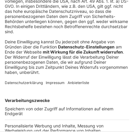
Übrigens: Bei der Höhle der Löwen hat mit
Unternehmerin Kim Lohmar schon jemand einen Deal
machen können. Ihr Shop "Astalea" bietet Duftsteine
für das Auto an. Mit dem eigenen Lieblingsparfüm kann
dieser besprüht und im Auto installiert werden.
Wiederbefüllbare Fläschchen werden auch mit
angeboten.
Autor: Joachim Schultheis
Anzeige
Anzeige