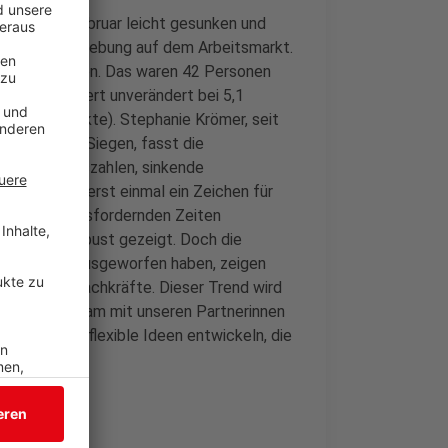
egen ist im Februar leicht gesunken und
e Frühjahrsbelebung auf dem Arbeitsmarkt.
eit betroffen. Das waren 42 Personen
uote stagniert unverändert bei 5,1
7 Prozentpunkte). Stephanie Krömer, seit
eitsagentur Siegen, fasst die
schäftigungszahlen, sinkende
ngebot sind erst einmal ein Zeichen für
urch die herausfordernden Zeiten
 und sich robust gezeigt. Doch die
Schatten vorausgeworfen haben, zeigen
Arbeits- und Fachkräfte. Dieser Trend wird
ngen gemeinsam mit unseren Partnerinnen
vative und flexible Ideen entwickeln, die