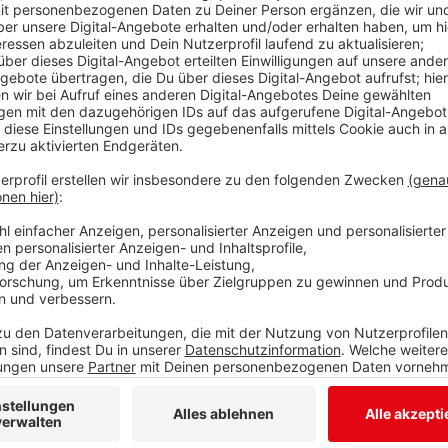
Die Arbeitslosigkeit im Bezirk der Arbeitsagentur Si
setzt somit ein erstes Signal für eine bevorstehend
Insgesamt waren 11.830 Menschen von Arbeitslosigk
weniger als im vergangenen Monat. Die Arbeitslosenq
Prozent. Vor einem Jahr lag sie bei 4,4 Prozent (+0,
1. Februar Vorsitzende der Geschäftsführung der Arb
Entwicklungen zusammen und erklärt: „Steigende Be
Arbeitslosigkeit und dazu ein hohes Beschäftigungsa
die Widerstandskraft unserer Region. Wir sind gut d
gekommen. Der Arbeitsmarkt hat Stabilität bewiesen
Herausforderungen, die bereits vor den Krisen ihre 
sich deutlicher denn je: Es fehlen uns bereits jetzt 
sich weiter zuspitzen. Wir müssen diesen Entwicklu
und Partnern Aufmerksamkeit schenken und gute, inno
diesen Themen Lösungen bieten.“
Anzeige