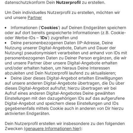
Veröffentlicht:
Freitag, 31.01.2020 05:21
Anzeige
Seit 25 Jahren werden in der Vorweihnachtszeit in
Weidenau Weihnachtsbäume für den guten Zweck
verkauft. Seit drei Jahren macht das Moritz Bender
auf dem Gelände der Baustoffhandlung Göbel in
Weidenau. Insgesamt 7.200 Euro aus dem
Tannenbaumverkauf hat er gestern mit symbolischen
Spendenschecks übergeben. Jeweils zur Hälfte an die
Kinderinsel der DRK-Kinderklinik und an unsere Aktion
Lichtblicke. Mit dem Verkauf war er so erfolgreich wie
2018, sagt Bender im Radio-Siegen-Interview.
Anzeige