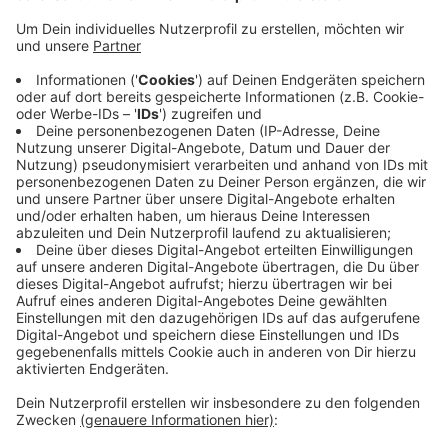
Heute startet die Aktion „Weihnachten im
Schuhkarton“. Von heute bis zum 14. November könnt
Ihr so einen Karton mit kleinen Geschenken für fremde
Kinder packen. Z.B. Kuscheltiere, Malstifte und
Hygieneartikel - je nach Alter und Geschlecht.
Die Kartons gehen in diesem Jahr in Zusammenarbeit
mit den Kirchen an Kinder in Osteuropa.
Abgeben könnt Ihr sie z.B. bei „Family Docs“ in
Fellinghausen und bei Carina Witt in Eiserfeld. Sie
wohnt am Obstgarten 19.
Anzeige