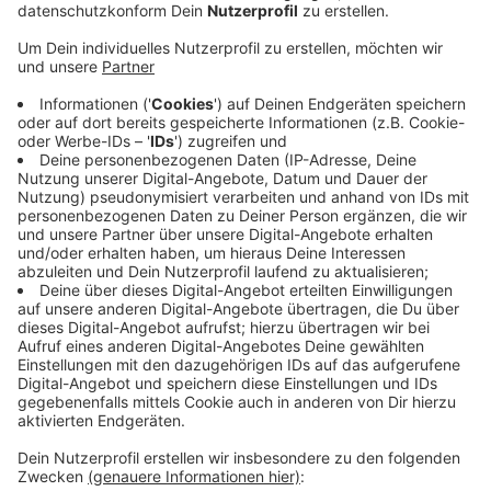
Veröffentlicht:
Dienstag, 24.08.2021 17:35
Anzeige
Beim heutigen Prozessauftakt wurden drei Zeugen
gehört: Ein Polizist und die beiden Männer, die dem
Angeklagten die Drogen verkauft haben sollen. Die
beiden Haupttäter haben ihre Aussage verweigert. Die
Polizei ist bei den Ermittlungen gegen die Haupttäter
auch auf den 33-jährigen Angeklagten aufmerksam
geworden. Insgesamt soll der den beiden Männern
mehr als drei Kilo Amphetamin abgekauft haben. Die
Verhandlung wurde vorerst ausgesetzt, da das Urteil
der Haupttäter vor dem Bundesgerichtshof noch nicht
rechtskräftig ist.
Anzeige