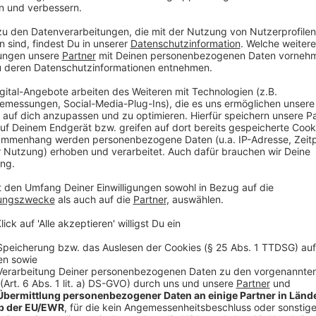
Mund-Nasen-Schutz-Masken und Filtering F
Anzeige
Machen wir es kurz: Medizinische Masken sind in der 
wiederzuverwenden. Nur im absoluten Notfall sollt
das Robert Koch-Institut (RKI). Von der Desinfektio
ab. Die Masken dürften nach der Desinfektion oder St
Schutz nicht zu verlieren. Allerdings, im Notfall 
reinigen. 70 Grad sollten die Masken aushalten. Mind
Maske im Ofen bleiben. Anders sieht das bei FFP-M
Plastikteile im Filter bei den Temperaturen schmelze
Bei der Reinigung in der Mikrowelle sollte man darauf
zum Beispiel im Nasenbereich verbaut ist. Hier beste
Anzeige