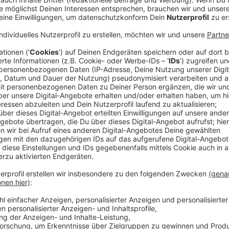
Anzeige
Erste Frage: Welche Maske habe ich überha
Anzeige
Je nachdem, welche Maske man wiederverwenden mö
Möglichkeiten der Reinigung. Grundsätzlich kann ma
unterscheiden. Am bekanntesten sind die Mund-Nas
Masken, die auch in Arztpraxen und in Krankenhäuser
Atemschutzmasken "Filtering Face Piece" (FFP). Das 
eingebaut haben. Und schließlich gibt es noch die Mas
Regel aus Baumwolle.
An dieser Stelle noch einmal der Hinweis: Fühlt euch 
unterwegs seid. Haltet trotzdem weiter Abstand von
Anzeige