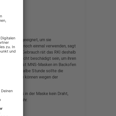
ace Piece
Regel nicht geeignet, um sie
e man Masken noch einmal verwenden, sagt
n im privaten Gebrauch rät das RKI deshalb
erilisation nicht beschädigt sein, um ihren
kann man zumindest MNS-Masken im Backofen
estens eine halbe Stunde sollte die
asken aus. Die können wegen der
n.
 achten, dass in der Maske kein Draht,
ht Brandgefahr.