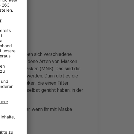
upt?
chte, ergeben sich verschiedene
n drei verschiedene Arten von Masken
en-Schutz-Masken (MNS). Das sind die
n eingesetzt werden. Dann gibt es die
sind die Masken, die einen Filter
ken, die wir selbst genäht haben, in der
nicht zu sicher, wenn ihr mit Maske
einander.