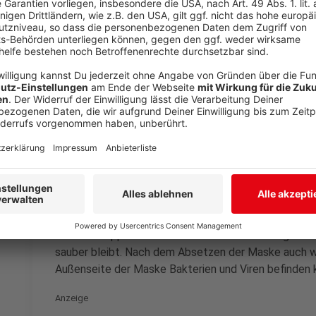
Baumwollmasken richtig reinigen
Anzeige
Stoffmasken aus Baumwolle kann man zur Reinigung 
reicht laut Virologen eine Wäsche mit 60 Grad aus. N
Alternativ könne man aber auch die Masken entsprech
ein paar Masken die Waschmaschine anschmeißen, k
gewaschen werden. Etwas Waschmittel und heißes Wa
einem langen Gegenstand durchs Wasser ziehen. Die
zum Trocknen aufhängen.
Weiterer Tipp: Vor dem Aufsetzen der Maske gründl
sauber bleibt. Nach dem Absetzen der Maske auch w
Außenseite der Maske Bakterien und Viren befinden
Anzeige