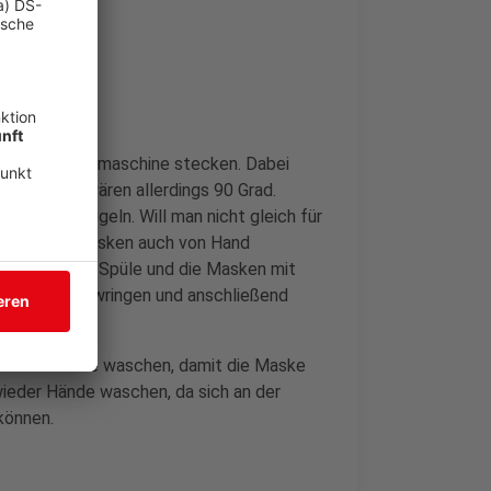
in die Waschmaschine stecken. Dabei
och besser wären allerdings 90 Grad.
end heiß bügeln. Will man nicht gleich für
önnen die Masken auch von Hand
sser in die Spüle und die Masken mit
 Masken auswringen und anschließend
ich die Hände waschen, damit die Maske
ieder Hände waschen, da sich an der
 können.