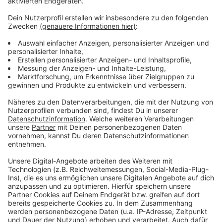
einige Hinweise geben.“
Dafür hat das Tourismus-Team eigens eine neue
Marke entwickelt: Das grüne „i“. Mit dieser Marke soll
Waldwissen aus dem Naturparadies verständlich
erklärt und optisch kenntlich gemacht werden. Analog
zum roten „i“ als Hinweis für die Tourist-Information,
unterstützt das mobile, grüne „i“ nun direkt vor Ort. Die
neue Marke ist informativ, nachhaltig und beispielhaft
– und sie ist in der Landschaft überall da, wo die
Touristiker*innen nicht immer sein können. „Wir
vermitteln den Gästen noch mehr Qualität, Service und
Wissen über unsere Region“, sagt Tourismusmanagerin
Carola Haas. Das grüne „i“ solle allerdings nur sehr
bewusst und an ausgesuchten Standorten eingesetzt
werden. Eine unnötige Beschilderung im Wald und
Schilderwuchs in der Landschaft wolle man unbedingt
vermeiden.