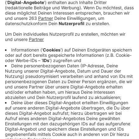
Möglichkeit der Rast, gleichzeitig reagieren wir auf das
mangelnde Gastronomie-Angebot entlang unserer
touristischen Wege“, beschreibt Andreas Bernshausen,
Geschäftsführer der
BLB-Tourismus GmbH
. Aktuell
gibt es vier "Waldrast"-Standorte an Premiumwegen
im Naturparadies, eine weitere Station wird in nächster
Zeit entstehen.
Neben dem Erdkühlschrank und den Holzstelen mit
integrierter Spendenbox gehören auch neue Bänke
zum Konzept der Waldrast. Die hölzernen Sitzbänke
haben eine bedruckte Rückenlehne. Dort wird u.a. über
den regionalen Naturschutz und landschaftliche
Besonderheiten, über die einzigartige Artenvielfalt
sowie über die lokale Fauna und Flora informiert.
Zudem werden auch Verhaltensregeln für den
Waldbesuch erklärt. Andreas Bernshausen: „Wir
möchten sicherlich nicht mit dem erhobenen
Zeigefinger auftreten. Aber wir möchten sehr deutlich