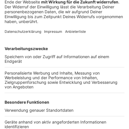
"Waldrast" endlich in der Natur.
Aber etwas fehlt doch noch? Genau – die
ehrenamtlichen Helfer*innen, die sich im Wanderalltag
ehrgeizig um das neue Projekt kümmern. Jede
"Waldrast" wird von Ehrenamtlern betreut, die sich
regelmäßig um das Befüllen der Erdkühlschränke
kümmern und ein Auge auf den Standort haben. „Dieser
Einsatz ist vorbildlich und zeigt beispielhaftes
Engagement und eine große Verbundenheit der
Bürger“, lobt Andreas Bernshausen. Die jeweiligen
Erlöse aus den Spendenboxen kommen den lokalen
Dorf- und Heimatvereinen zugute.
Die Waldrast-Stationen befinden sich an folgenden
Wegen:
Arfeld
(Aussichtskanzel an der Via Celtica und
Via Adrina),
Beddelhausen
(Brücke am Ederhöhenpfad
und Ederradweg),
Dotzlar
(Dorfmitte/Nähe Friedhof
an der Via Celtica und Bei der Hullerkeppe),