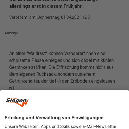
allerdings erst in diesem Frühjahr.
Veröffentlicht:
Donnerstag, 01.04.2021 12:51
Anzeige
An einer "Waldrast" können Wanderer*innen eine
erholsame Pause einlegen und sich dabei mit kühlen
Getränken stärken. Die Erfrischung kommt nicht aus
dem eigenen Rucksack, sondern aus einem
Getränkehalter, der tief in den Erdboden eingelassen
ist.
Die Gäste und Besucher*innen des Erholungszentrums
„Wald“ können sich an sieben Tagen in der Woche
bedienen. Im Angebot der "Waldrast" sind
ausschließlich anti-alkoholische Getränke. „Wir bieten
den Wanderern mitten in der Natur eine neue