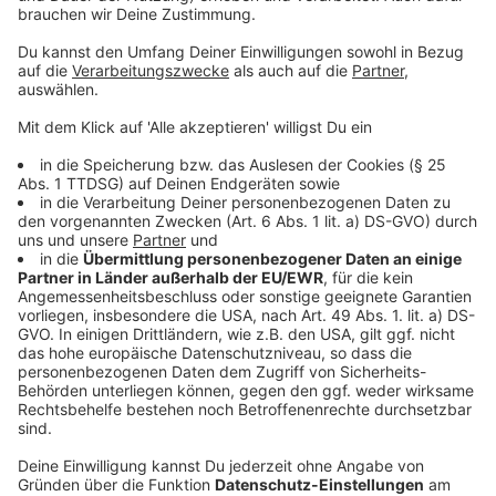
Für die Entwicklung und Umsetzung eines solch
innovativen Gesamtpakets ist neben der Kreativität
vor allem auch Kooperationsarbeit nötig. Das Projekt
„Waldrast – grünes „i“ ist beispielhaft für diesen
gemeinschaftlichen Arbeitsprozess: Die Idee muss in
ein überzeugendes, originelles Konzept mit allen
notwendigen Vorgaben und Richtlinien verarbeitet
werden. Die Grundstückseigentümer*innen müssen
befragt werden und schließlich auch ihr Einverständnis
für das Projekt geben. Bei der
Leader-Region
Wittgenstein
wird ein Förderantrag gestellt und
bestenfalls auch bewilligt. Der Konzeptentwurf wird
der
Stadt Bad Berleburg
und der Naturschutzbehörde
des
Kreises Siegen-Wittgenstein
vorgelegt und
geprüft. Nach der behördlichen Zustimmung geht es in
die planerische und gestalterische Umsetzung. Dabei
kommen regionale Handwerksbetriebe zum Einsatz
und setzen die Idee praktisch um. Und dann – am
langen Ende des kooperativen Weges steht die