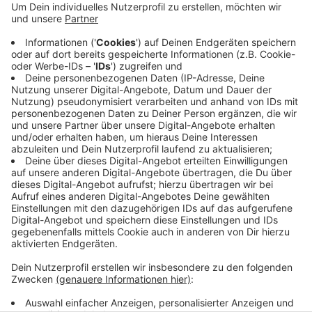
das eine vorbereitende Maßnahme für den
anstehenden Neubau der Teil-Ortsumgehung Kreuztal
von der Hüttentalstraße bis nach Ferndorf. Im Zuge
dieser Baumaßnahme werden außerdem ein
Regenrückhaltebecken sowie Regenklärbecken
gebaut und zwei Kanäle der Städte Kreuztal und
Hilchenbach erneuert. Heute ist es mit vorbereitenden
Arbeiten losgegangen. Straßen NRW investiert knapp
1,2 Millionen Euro.
Anzeige
Anzeige