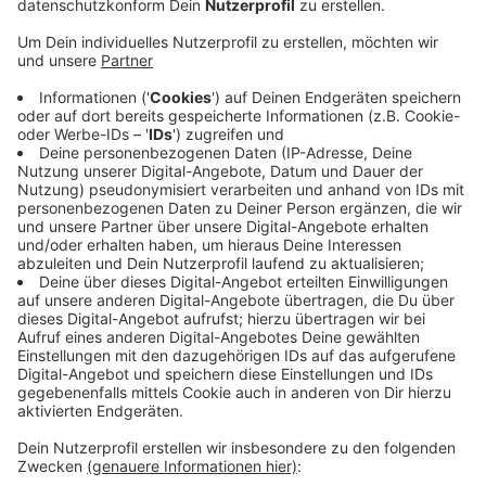
Anzeige
Bei einem Verkehrsunfall am frühen Sonntagmorgen in
Friesenhagen ist ein Auto bis zur Unkenntlichkeit
zerstört worden. Der alkoholisierte 26-jährige Fahrer
wurde leicht verletzt. Laut der Betzdorfer Polizei
wollte er von Friesenhagen in Richtung Morsbach
fahren. Am Ende einer Linkskurve kam er von der
Fahrbahn ab, geriet in den Grünstreifen und prallte vor
einen Baum. Die Polizei hat ein Strafverfahren
eingeleitet. Der 26-jährige muss mit
Führerscheinentzug rechnen. Die Freiwillige Feuerwehr
Friesenhagen war mit 12 Mann vor Ort und sicherte die
Unfallstelle ab. Außerdem waren starke Kräfte des
Rettungsdienstes ausgerückt.
Anzeige