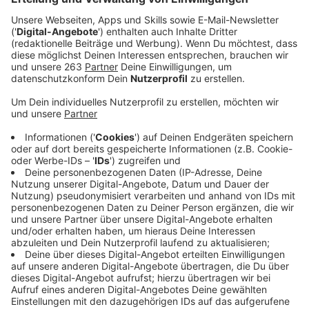
Das sind keine guten Nachrichten für Zugpendler
in den Kreisen Siegen-Wittgenstein und Olpe. Fast alle
Züge hier bei uns fallen regelmäßig aus oder sind
verspätet. Das haben Vertreter vom Nahverkehr
Westfalen-Lippe gestern Abend vor heimischen
Kommunalpolitikern gesagt. Spitzenreiter ist der
IC34 von Frankfurt über Siegen nach Münster. Mehr als
ein Viertel aller Fahrten fällt hier aus. Doch damit ist
bald Schluss. Im Sommer wird die Linie eingestellt.
Auch bei der RB95 von Siegen Richtung Dillenburg
kommt es sehr häufig zu Ausfällen. Am besten läuft es
bei der RB92 zwischen Olpe und Finnentrop. Hier fällt
kaum was aus. Auch die Hellertalbahn zwischen
Betzdorf und Dillenburg steht relativ gut da.
Anzeige