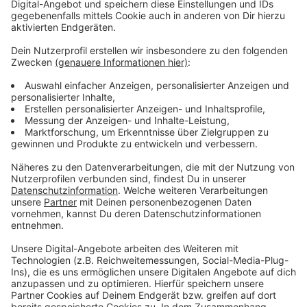
Geduld zwischen Siegen und Bad Berleburg
nötig
Anzeige
Pendler der Rothaarbahn zwischen Siegen und Bad
Berleburg müssen weiter Geduld mitbringen. Zwischen
Aue und Berleburg bleibt die Strecke noch
länger gesperrt – wegen Brückenschäden. Wann genau
die Brücken repariert werden, ist nicht genau klar –
nach Angaben der Deutschen Bahn nicht vor Ende
2028. Bis dahin fahren Ersatzbusse. Teilweise seien die
zuverlässiger als vorher die Bahn, hieß es
gestern Abend. Das ist aber nicht das einzige Problem
auf der Strecke. Bei Lützel gab es im Januar eine
Hangrutsch. Hier fahren die Züge deshalb aktuell
langsamer. Demnächst soll ein Gutachter sich das