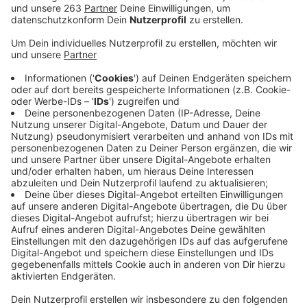
Anzeige
Schüler ab der 5. Klasse sollen auch im Unterricht
wieder einen Mund-Nase-Schutz tragen. Das
empfiehlt die Kreisverwaltung. Landrat Andreas Müller
betont, dass es sich dabei um keine verpflichtende
Verordnung handelt. Man könne jedoch feststellen,
dass sich mittlerweile häufiger junge Menschen mit
dem Coronavirus infizieren. In den letzten Wochen
mussten dutzende Klassen und damit hunderte
Schüler in Quarantäne. Diese Situation hat gravierende
Auswirkungen auf den Schulbetrieb sowie auf die
Arbeit des Kreisgesundheitsamtes. Im Falle einer
Infektion müsse aktuell die ganze Klasse eines
infizierten Schülers in Quarantäne gehen, so der Leiter
des Kreisgesundheitsamts, Dr. Christoph Grabe.
Würden die Schüler wieder Maske tragen, wäre das
nicht mehr nötig. In diesem Fall müssten nur die