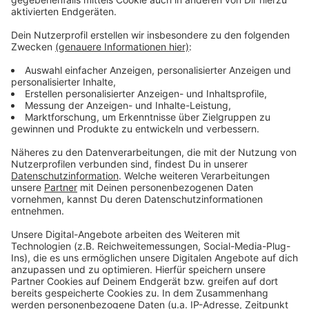
überholte und bremste die Überholten danach aus.
Nach einer Wiederanfahrt nach kurzem Stopp kam es
nach Zeugenaussagen beinahe zu einem Unfall mit
einem gerade vorbeifahrenden Lastwagen. Der noch
unbekannte Lastwagenfahrer musste aufgrund der
Fahrweise des Jeeps ausweichen. Letztendlich
verließen die Fahrer des „Jeeps“ und weiterer
mindestens zwei Fahrzeuge vermutlich in Bad Laasphe
vor einer roten Ampel kurz ihr Auto, wechselten ein
paart Worte und fuhren dann weiter. Die Polizei
Biedenkopf ermittelt wegen des Verdachts der
Straßenverkehrsgefährdung und bittet die von der
Fahrweise des Jeepfahrers betroffenen Opfer und
Zeugen dringend, sich zu melden. Polizei Biedenkopf,
Tel. (06461) 92950.
Anzeige