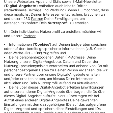
Anzeige
Die Biedenkopfer Polizei sucht Opfer und Zeugen
nach einer Straßenverkehrsgefährdung durch einen
grünen „Jeep“. Die auffällige Fahrweise des grünen
„Jeeps“ mit BLB - Kennzeichen zog sich von der
Ortsumgehung Biedenkopf bis vermutlich Bad
Laasphe. Der Vorfall geschah am Samstag, 16. April
2022, zwischen 4.55 und 5.15 Uhr. Nach ersten
Informationen kam der „Jeep“ von der Ludwigshütte
und bog offenbar trotz Rot zeigender Ampel auf die
Umgehungsstraße ab. Bereits durch dieses Manöver
mussten Autofahrer auf der Umgehungsstraße zur
Verhinderung eines Unfalls bremsen. Auf der weiteren
Strecke Richtung Bad Laasphe stellte sich der Jeep
zwischenzeitlich quer, fuhr dann wieder mit
augenscheinlich überhöhter Geschwindigkeit und
quietschenden Reifen weiter. Der Jeepfahrer