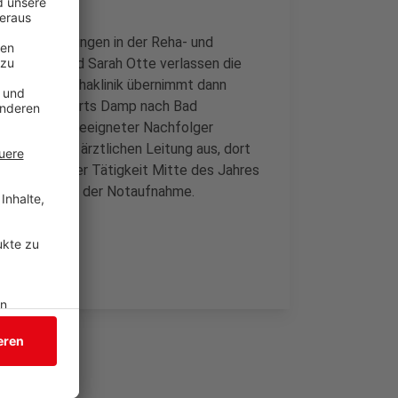
schäftsführungen in der Reha- und
ne Raimund und Sarah Otte verlassen die
Leitung der Rehaklinik übernimmt dann
s Ostsee-Resorts Damp nach Bad
ird noch ein geeigneter Nachfolger
ht es bei der ärztlichen Leitung aus, dort
ch langjähriger Tätigkeit Mitte des Jahres
Leitender Arzt der Notaufnahme.