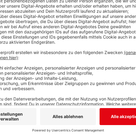
Die Vamed-Klinik in Bad Berleburg bekommt neue Ge
Akutklinik. Die aktuellen Geschäftsführerinnen Sabi
Klinik aus familiären Gründen Mitte des Jahres. Die 
Florian König. Er wechselt von der Vamed-Klinik de
Berleburg. Für die Geschäftsführung der Akutklinik w
gesucht, heißt es in der Pressemitteilung. Anders sie
folgt Dr. Lars Pietschmann auf Dr. Frank Merz, der na
in den Ruhestand geht. Dr. Pietschmann war bisher 
Anzeige