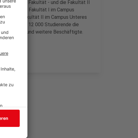
ilosophische Fakultät - und die Fakultät II
inden sein: die Fakultät I im Campus
traße, die Fakultät II im Campus Unteres
erden bis zu 12 000 Studierende die
lus Dozenten und weitere Beschäftigte.