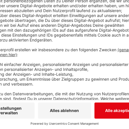
Zukünftig werden auch die Fakultät I – das ist die Ph
- Bildung, Architektur, Künste - in Siegens Mitte zu f
Unteres Schloss Nord im vorderen Teil der Friedrichs
Schloss Süd im Areal Häutebachweg/Löhrtor. Dann w
Hochschuleinrichtungen in der Innenstadt nutzen, p
Anzeige