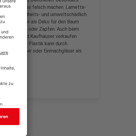
nach einiges falsch machen. Lametta-
nd sind gesundheits- und umweltschädlich.
ausmüll. Besser als Deko für den Baum
pier, Dörrobst oder Zapfen. Auch beim
arenläden und Kaufhäuser verkaufen
enkband aus Plastik kann durch
nn sogar Tücher oder Einmachgläser als