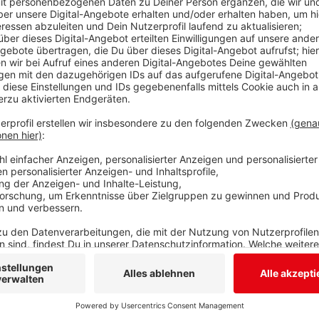
beim Schmücken des Weihnachtsbaums kann man dem
Sorten, die besonders schwer sind, enthalten Blei u
Sie gehören sogar in den Sonder- und nicht in den H
geeignet sind deshalb Naturmaterialien wie Holz, Pa
Geschenkpapier geht es umweltfreundlich. Schreibw
spezielles Umweltschutz-Geschenkpapier und Gesch
Naturfasern ersetzt werden. Wer es kreativ mag, ka
Verpackung nutzen.
Anzeige