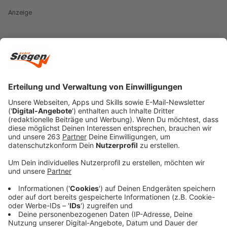
Anzeige
Wer gewinnt die Fußball-EM 2021?
Die Fußball-Europameisterschaft steht an. Vom 11.
Juni bis 11. Juli 2021 findet die EM in zwölf
verschiedenen Austragungsorten Europas statt,
unter anderem in München oder aber auch London
oder Rom. 24 Teams streiten um die Trophäe.
Deutschland gehört im letzten Turnier für DFB-
Bundestrainer Joachim Löw nicht zu den absoluten
Favoriten. Dazu zählen andere Länder wie
Frankreich oder Belgien. Doch wer ist euer Favorit
auf den EM-Titel? Stimmt hier ab.
Frankreich
28%
Deutschland
23%