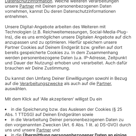
Polen
1%
Finnland
1%
Schweden
1%
Österreich
1%
Nordmazedonien
0%
Russland
0%
Schweiz
0%
Dänemark
0%