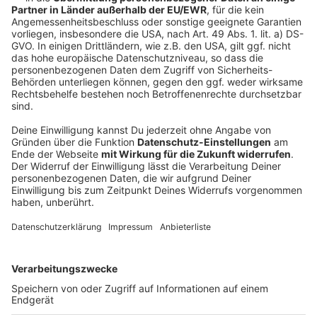
Slowakei
0%
Tschechien
0%
Ungarn
0%
Wales
0%
Schottland
0%
Ukraine
0%
Die Abstimmung ist bereits abgeschlossen.
Es
wurden insgesamt
501 Stimmen
abgegeben.