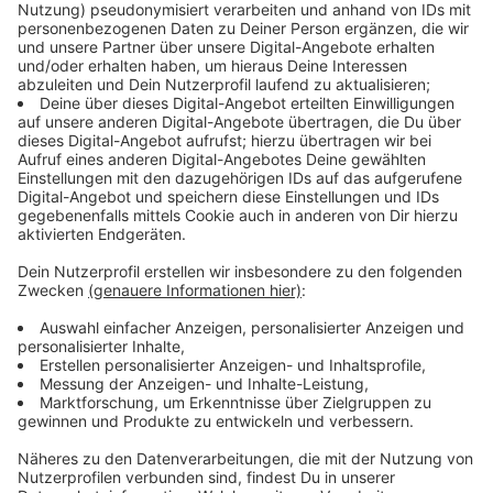
Italien
16%
Belgien
11%
Niederlande
5%
Spanien
4%
England
3%
Portugal
3%
Kroatien
2%
Türkei
2%