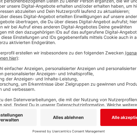
Dabei lagen die Gäste aus Baden-Württemberg zur Pa
„Stählerwiese“. Der
TuS Ferndorf
steht jetzt auf dem 
direkten Abstiegszone.
Anzeige