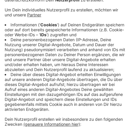
Anzeige
Die Zweitliga-Handballer vom TuS Ferndorf haben am
Samstag ihr Auswärtsspiel gegen den ASV Hamm-
Westfalen mit 27:31 verloren. In der ersten Hälfte
konnten die Siegerländer zwar noch mit dem starken
Gegner und Tabellendritten mithalten. Zur Pause
führte das Team von TuS-Trainer Robert Andersson
sogar mit einem Tor. In der zweiten Hälfte war der
ASV Hamm-Westfalen dann aber besser und konnte
sich am Ende absetzen. Die Ferndorfer sind damit
wieder auf einen Abstiegsplatz gerutscht. Für sie geht
es am nächsten Wochenende weiter. Der EHV Aue ist
dann zu Gast in der Kreuztaler Stählerwiese.
Anzeige