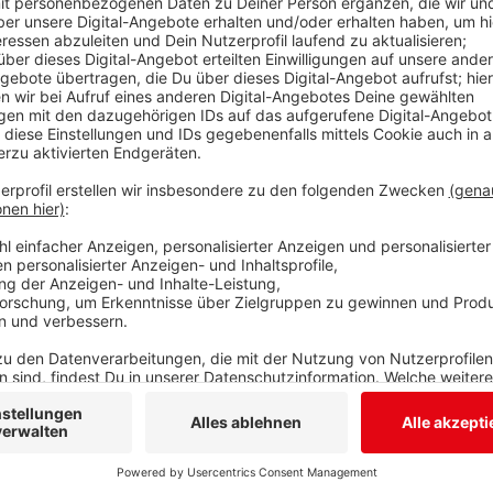
Und damit zum Sport: In der 3. Handball-Liga ist der
Um 19:30 Uhr müssen die Siegerländer bei der
HSG R
Punkten Vorsprungs in der Tabelle wird das Spiel nich
Robert Andersson warnt vor einer starken Abwehr un
Jungs aus der Nähe von Frankfurt. Der
TuS Ferndorf
s
Südhessen auf Platz fünf.
Anzeige