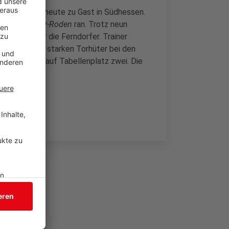
TuS Ferndorf
heute zu Gast in Südhessen.
odgau Nieder-Roden
ran. Trotz neun
t einfach für die Ferndorfer. Trainer
d einem sehr starken Torhüter bei den
teht aktuell auf Tabellenplatz zwei. Die