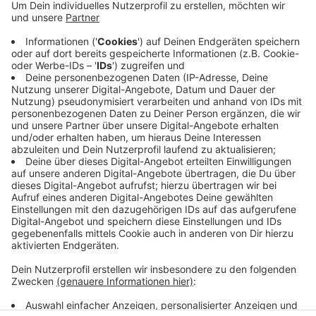
Mit einer starken Leistung hat sich der TuS Ferndorf
am Samstag den ersten Saisonsieg in der Zweiten
Handball-Bundesliga gesichert. Gegen Aue stand nach
einem großen Kampf ein 26 zu 22 auf der
Anzeigetafel. Vor allem in der Abwehr waren die
Ferndorfer deutlich besser aufgelegt als in den ersten
beiden Saisonspielen. Im Angriff sorgte besonders
Neuzugang Patrick Weber für Aufsehen. Insgesamt 10
Tore gingen auf des Konto des 27-Jährigen.
Anzeige
Anzeige