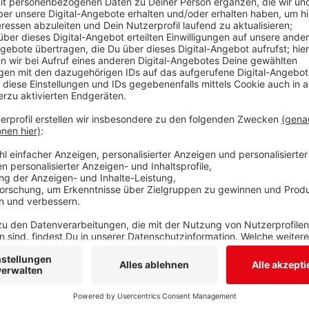
Bundesliga den Aufstiegsanwärter HSC Coburg. „Wir 
wollen da alles rausholen“ versprach Trainer Michael
den Tabellendritten. Personell muss der Ferndorfer
verzichten. Der Schlussmann war zuletzt ein wichtige
Anzeige