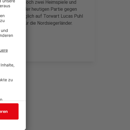
haben jetzt noch zwei Heimspiele und
 Lerscht vor der heutigen Partie gegen
 Coach womöglich auf Torwart Lucas Puhl
r Rückhalt für die Nordsiegerländer.