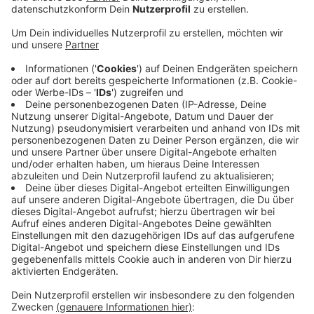
Anzeige
TuS Erndtebrück holt einen Punkt
Anzeige
Der TuS Erndtebrück hat am Abend in der Oberliga
Westfalen einen Punkt geholt: Die Wittgensteiner
haben zuhause gegen den Tabellenzweiten TuS
Haltern unentschieden 1:1 gespielt. Haltern spielte
fast die komplette Partie in Unterzahl, nach einer
Notbremse musste ein Spieler schon nach zwei
Minuten mit Rot vom Platz. Das Hinspiel hatte
Erndtebrück 3:0 verloren. In der Tabelle steht der TuS
jetzt auf Platz 12.
Anzeige