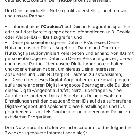
Anzeige
Am Samstag, 19 November 2022, findet im Siegener
„Apollo“-Theater der
26. „Siegener Herztag“
statt. Er
wird gemeinsam mit der AOK NordWest und der
Deutschen Herzstiftung vom St. Marien-Krankenhaus
Siegen organisiert. Beginn ist um 10 Uhr. Die
Veranstaltung steht unter dem Motto: „Turbulenzen
im Herz“. Rund 1,8 Million Menschen in Deutschland
haben Vorhofflimmern. Es ist die häufigste
Rhythmusstörung. Für viele Patienten wird das
„Herzstolpern“ als sehr unangenehm empfunden.
Therapieoptionen werden auf dem „Siegener Herztag“
vorgestellt.
Anzeige