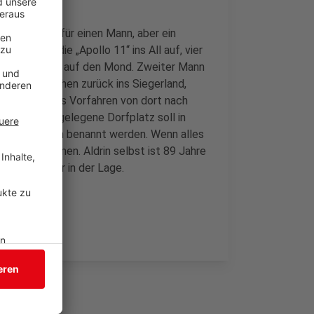
iner Schritt für einen Mann, aber ein
969 brach die „Apollo 11“ ins All auf, vier
ch seinen Fuß auf den Mond. Zweiter Mann
Wurzeln reichen zurück ins Siegerland,
l von Aldrins Vorfahren von dort nach
, der nahe gelegene Dorfplatz soll in
h Buzz-Aldrin benannt werden. Wenn alles
rupbach kommen. Aldrin selbst ist 89 Jahre
ch nicht mehr in der Lage.