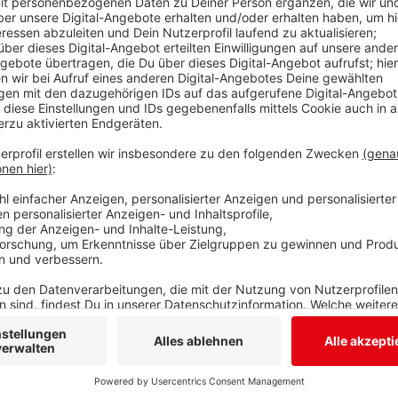
Heute vor 50 Jahren startete eine Mission, die ein kle
großer für die Menschheit werden sollte. Am 16. Juli 1
Tage später setzte Neil Armstrong als erster Mens
auf dem Mond war Edwin Aldrin, genannt Buzz. Seine 
genauer gesagt nach Trupbach. 1713 wanderte ein Tei
Amerika aus. Die Häuser dieser Menschen stehen noch
den nächsten zwei Jahren umgestaltet und dann nac
klappt, soll zur Einweihung Buzz Aldrins Sohn nach T
alt und zu einer Reise nach Deutschland gesundheitli
Anzeige