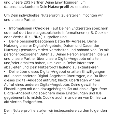
Anzeige
Er war der jüngste Herausforderer von Amtsinhaber
Steffen Mues (CDU). Der 28-jährige SPD-Politiker
Tristan Vitt wird neuer Bürgermeister in Siegen. Er
gewann am Sonntag (28.09.) die Stichwahl mit 50,02
Prozent. Amtsinhaber Mues kam auf 49,98 Prozent
und ist damit abgewählt.
Die Auszählung war spannend bis zur letzten Minute.
Direkt zu Beginn lag Vitt deutlich in Führung, später
holte Mues auf und beide lagen bis zum Schluss Kopf-
an-Kopf. Am Ende gewinnt Vitt mit nur zehn Stimmen
Vorsprung!
Alle Ergebnisse - auch die von den Stichwahlen im
Kreis sowie in Burbach und Bad Laasphe - findet ihr hier