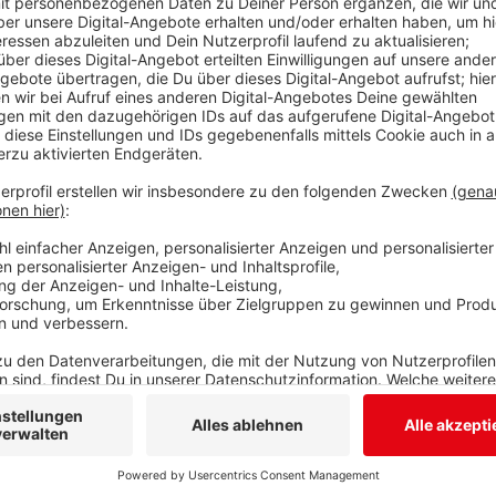
Am 15. Mai wird in NRW eine neue Landesregierung g
Wahllokalen sieht es hier bei uns aktuell aber nicht
Kreis geben immer mehr Siegerländer und Wittgenste
Viertel der Wahlberechtigten in Kreuztal und Netphen
Briefwahlunterlagen für die anstehende Wahl beantr
Landtagswahl mit insgesamt 5.000 Briefwählern und a
Briefwahl ungebrochen an. Laut Stadtverwaltung gehe
gut 74.000 Wahlberechtigten aus. Schon zur Bundes
Hälfte der Siegener auf dem Postweg abgestimmt. Äh
Berleburg. Für die Landtagswahl hat dort schon jetzt
beantragt.
Anzeige