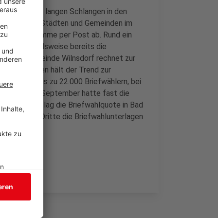
ewählt. Nach langen Schlangen in den
 aus. Laut den Städten und Gemeinden im
iner ihre Stimme per Post ab. Rund ein
 hat beispielsweise bereits die
agt. Die Gemeinde Wilnsdorf rechnet zur
uch in Siegen hält der Trend zur
 man von bis zu 22.000 Briefwählern, bei
tagswahl im September hatte fast die
nlich hoch lag die Briefwahlquote in Bad
 etwa jeder Dritte die Briefwahlunterlagen