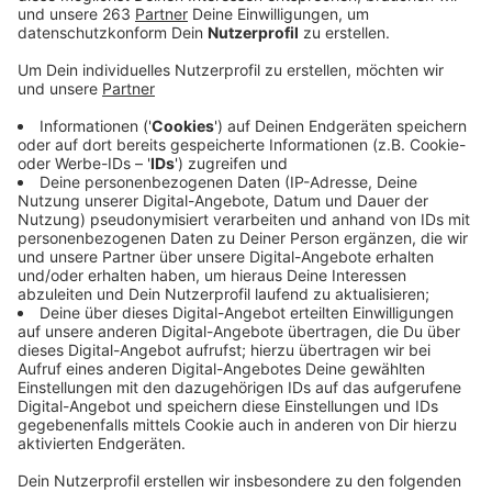
Backesfest in Alchen haben am Sonntag mehr als 400
Menschen in der Evangelischen Kirche in Alchen für die
Opfer und Betroffenen gebetet. Bei der Explosion
einer Bratpfanne waren mehrere Menschen schwer
verletzt worden, eine Frau starb im Krankenhaus an
ihren Verletzungen. In dem ökumenischen
Gottesdienst drückten Vertreter der evangelischen
und katholischen Kirche, der Stadt Freudenberg und
des Kreises Siegen-Wittgenstein ihre Betroffenheit
und ihre Anteilnahme aus. Auch zahlreiche
Einsatzkräfte der Feuerwehr hätten teilgenommen, so
der Kirchenkreis Siegen in einer Mitteilung.
„Unsagbares ist geschehen“, sagte der Pfarrer der
Evangelisch-Reformierten Kirchengemeinde
Oberholzklau, Oliver Günther, in seiner Predigt. „Heute
weinen wir gemeinsam.“ Günther gestaltete den
Gottesdienst zusammen mit seinem katholischen
Kollegen Reinhard Lenz. Bürgermeisterin Nicole
Reschke äußerte Dankbarkeit für die große Solidarität