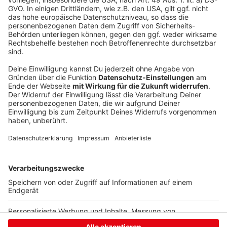
sind Nehrbauer über die vergangenen 15 Monate ans
Herz gewachsen: „Die Leidenschaft der Fans ist
einmalig. Wir sehen und spüren die positive
Entwicklung jeden Tag. Ich habe ein sehr gutes
Bauchgefühl und freue mich sehr, dass der Verein mir
weiter das Vertrauen in die Umsetzung unserer
Visionen schenkt. Wir haben einiges vor und blicken
fokussiert nach vorne.“
Anzeige
Anzeige