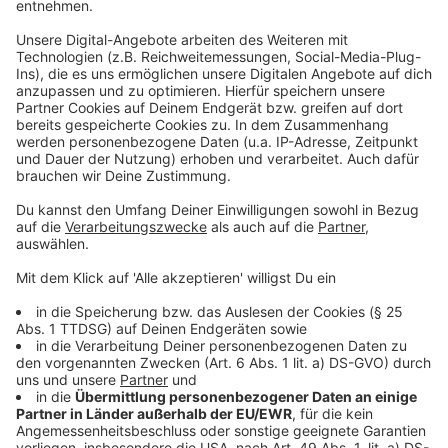
Nehrbauer: Visionen, Ambitionen und
Bauchgefühl
Anzeige
Visionen verfolgen und „den Riesen wecken“ – das ist
auch das erklärte Ziel des Übungsleiters, der den
Verein nach schwierigen Jahren im Spätherbst 2023
übernahm und die Mannschaft nach einer furiosen
Rückrunde auf einen starken siebten Platz der
Oberliga führte, der letztlich zur Teilnahme am
Westfalenpokal – wo die Elf bis ins Halbfinale
vorgedrungen ist und auf ihren Gegner wartet –
berechtigte. „Sportfreunde Siegen und Thorsten
Nehrbauer, das matcht“, sagt der Übungsleiter bei der
Vertragsunterzeichnung. „Beide Seiten tun sich sehr
gut. Ich fühle mich im Siegerland und bei den
Sportfreunden sehr wohl.“ Der Verein und das Umfeld