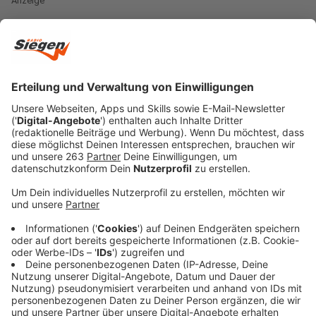
Anzeige
Thorsten Nehrbauer und Sergen Yesilcay bleiben über
den Sommer hinaus an der Seitenlinie: das Trainerteam
der Sportfreunde Siegen hat seine Verträge
ligaunabhängig vorzeitig um zwei Jahre bis 2027
verlängert. Seit Anfang Oktober 2023 zeichnet sich
das Duo bereits an der Leimbachtaler Seitenlinie
verantwortlich und wird auch zukünftig die
Krönchenkicker betreuen. „Für langfristigen Erfolg ist
Kontinuität im Team unabdingbar. Ich freue mich daher
sehr, dass wir Thorsten Nehrbauer und Sergen Yesilcay
weiter von unserem Weg überzeugen und ihre Verträge
um zwei weitere Jahre verlängern konnten“, sagt
Siegens Erster Vorsitzender Roland Schöler nach dem
Trocknen der Tinte auf der Geschäftsstelle. „Die
Handschrift der beiden ist klar zu erkennen; jeder
Einzelne entwickelt sich, sichtbar für alle, weiter.“