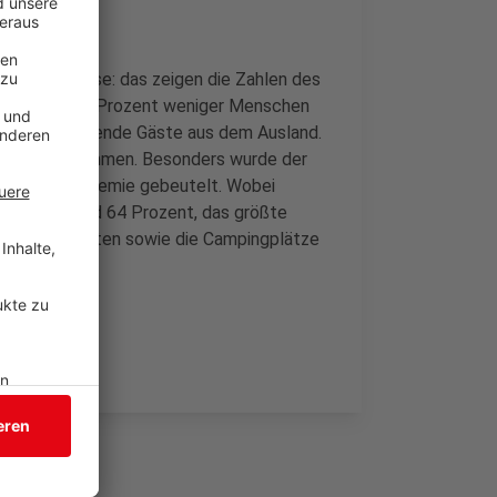
r Corona Krise: das zeigen die Zahlen des
lfte haben 42 Prozent weniger Menschen
ückgang: fehlende Gäste aus dem Ausland.
Hälfte abgenommen. Besonders wurde der
r Corona-Pandemie gebeutelt. Wobei
gen von rund 64 Prozent, das größte
stens zehn Betten sowie die Campingplätze
2 Betriebe.