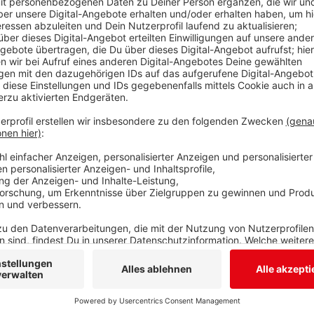
Anzeige
Der Tourismus in Siegen-Wittgenstein leidet unter de
statistischen Landesamtes. In der ersten Jahreshä
bei uns Urlaub gemacht. Ein Grund für den starken R
Ihr Anteil an Übernachtungen hat um mehr als die 
Tourismus in Netphen, Siegen und Wilnsdorf von de
Wilnsdorf mit einem Rückgang der Gästeübernachtun
Minus hat. In die Statistik sind Betriebe mit minde
eingeflossen. Das sind bei uns im Kreis insgesamt 10
Anzeige