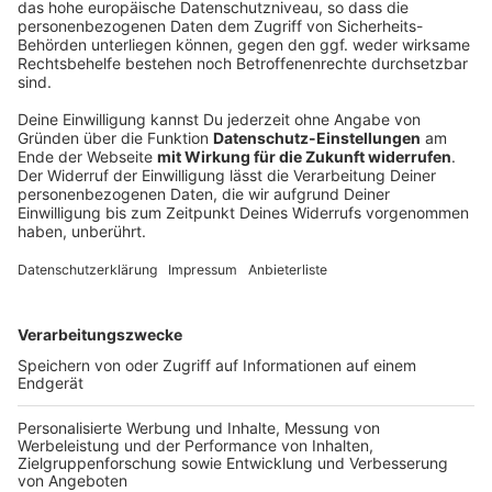
Das Verfahren startet mit einer sogenannten
Güteverhandlung, die eine einvernehmliche Lösung
zwischen den Parteien anstrebt. Sollte diese
scheitern, ist direkt im Anschluss ein Haupttermin
angesetzt. Diese Verhandlung wird als
Videoverhandlung durchgeführt, sodass alle
Beteiligten digital teilnehmen können.
Besonders sensibel ist die Vernehmung der beiden
Beklagten: Hier soll die Öffentlichkeit ausgeschlossen
werden. Ein Urteil wird am Donnerstag (24.07.) jedoch
noch nicht erwartet.
Anzeige
Hintergrund des Falls
Anzeige