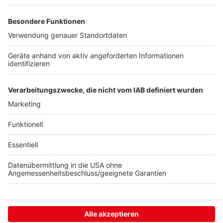
Luise wurde im März 2023 in einem Waldstück nahe
der Grenze zwischen Nordrhein-Westfalen und
Rheinland-Pfalz gefunden. Die Tat hatte bundesweit
für Entsetzen gesorgt. Da die Täterinnen
strafunmündig waren, wurde das Strafverfahren
eingestellt. Nun geht es im Zivilverfahren um
finanzielle Entschädigungen für die Angehörigen.
Anzeige
Anzeige
Anzeige