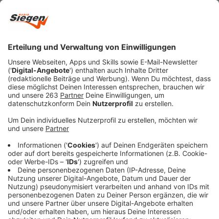
die Öffentlichkeit ausgeschlossen. Ein Urteil wurde für
Donnerstag nicht mehr erwartet.
Anzeige
Anwalt: "Es muss sich rumsprechen, dass
das nicht straflos ist."
Anzeige
Luises Familie will nach Angaben ihres Anwalts mit
dem Zivilprozess indes ein Zeichen für andere Eltern
setzen. "Luise ist ermordet worden von ihrer besten
Freundin. Und ein Motiv für die Klage ist auch, dass es
ein Stellvertreterprozess ist für alle Eltern", sagte er
nach der Verhandlung. "Viele von uns haben Kinder, und
viele der Kinder haben auch eine beste Freundin. Und