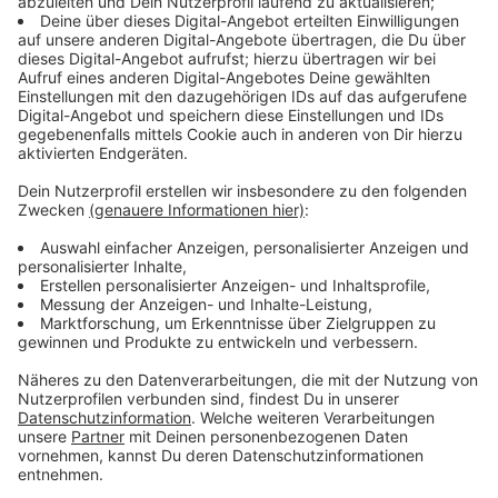
es muss sich rumsprechen, dass das nicht straflos ist."
Luises Eltern und Schwester seien weiterhin in
traumatologischer Behandlung. "Das besonders
Schlimme für alle drei Kläger ist, dass keine
Strafsanktion verhängt wurde", sagte er. "Das kann
man als Nicht-Betroffener und als Jurist
nachvollziehen, aber wenn man betroffen ist und der
Staat sagt, wir können da nichts tun, das ist
frustrierend."
Die anderen Anwälte sowie die Beschuldigten waren
nicht im Gericht, sondern wurden per Video
zugeschaltet. Mit einem Urteil wird erst in einigen
Monaten gerechnet. Zunächst wird noch ein
schriftliches Gutachten erwartet.(dpa)
Anzeige