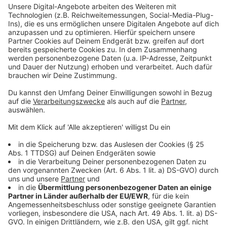
Erstmeldung:
Am Donnerstag (24.07.) beginnt vor dem Landgericht
Koblenz ein Zivilverfahren im Fall der getöteten Luise
aus Freudenberg. Die Angehörigen der am 11. März
2023 erstochenen Zwölfjährigen fordern
Schmerzensgeld und Bestattungskosten von zwei
Mädchen, die die Tat gestanden hatten. Da die
Täterinnen zum Tatzeitpunkt erst zwölf und 13 Jahre
alt waren, konnten sie strafrechtlich nicht belangt
werden.
Anzeige
Ablauf des Verfahrens
Anzeige