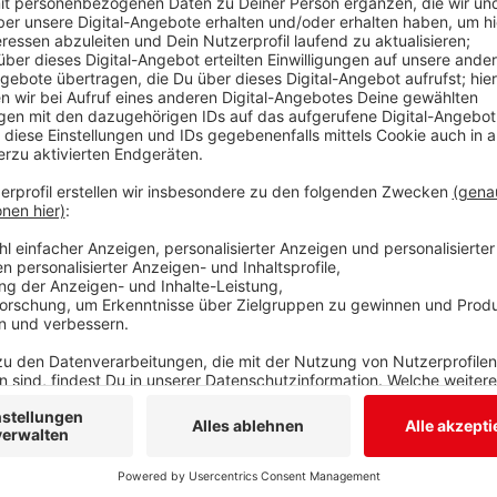
Viele Geflüchtete würden ihre Tiere mitbringen, sind 
in der Lage, sich angemessen um die Tiere zu kümmer
bereits in osteuropäischen Ländern in Tierheimen sind
Herausforderung, viele sind überfüllt. In Siegen gebe
Neumann. Bei Hunden werde es schon schwieriger, we
aktuell die volle Kapazität nicht nutzen könne.
Anzeige