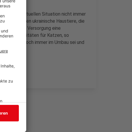
aber in der aktuellen Situation nicht immer
n. Dazu kämen ukrainische Haustiere, die
. Hier sei die Versorgung eine
 es v.a. Kapazitäten für Katzen, so
il man hier noch immer im Umbau sei und