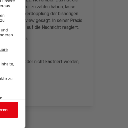
ehr Tierbesitzer zu zahlen haben, lasse
ber um eine Verdopplung der bisherigen
Siegen-Interview gesagt. In seiner Praxis
Verständnis auf die Nachricht reagiert.
3 Jahre zurück.
 abgegeben oder nicht kastriert werden,
n.