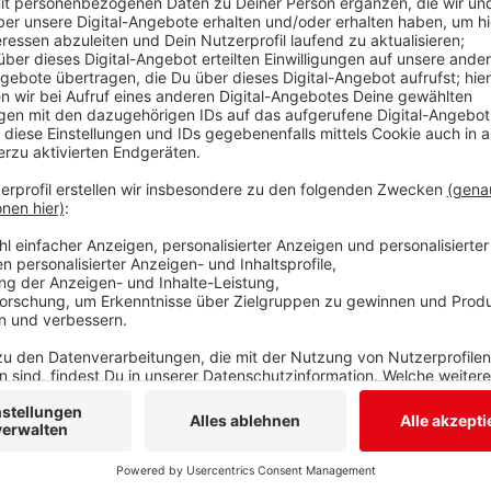
Politik vor einem Vierteljahr beschlossen. Wie viel m
sich pauschal nicht beantworten. Zum Teil gehe es a
Sätze. Das hat uns Tierarzt Jörg Schwenke im Radio 
in Wilnsdorf hätten die meisten Kunden trotzdem mit 
Die letzte Gebührenanpassung bei Tierärzten liegt 2
Das Tierheim Siegen rechnet damit, dass mehr Tiere
weil ihre Besitzer kein Geld für die Mehrkosten hätte
Anzeige